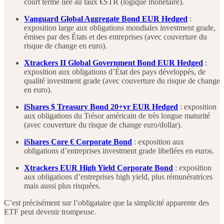
court terme liée au taux €STR (logique monétaire).
Vanguard Global Aggregate Bond EUR Hedged
:
exposition large aux obligations mondiales investment grade,
émises par des États et des entreprises (avec couverture du
risque de change en euro).
Xtrackers II Global Government Bond EUR Hedged
:
exposition aux obligations d’État des pays développés, de
qualité investment grade (avec couverture du risque de change
en euro).
iShares $ Treasury Bond 20+yr EUR Hedged
: exposition
aux obligations du Trésor américain de très longue maturité
(avec couverture du risque de change euro/dollar).
iShares Core € Corporate Bond
: exposition aux
obligations d’entreprises investment grade libellées en euros.
Xtrackers EUR High Yield Corporate Bond
: exposition
aux obligations d’entreprises high yield, plus rémunératrices
mais aussi plus risquées.
C’est précisément sur l’obligataire que la simplicité apparente des
ETF peut devenir trompeuse.